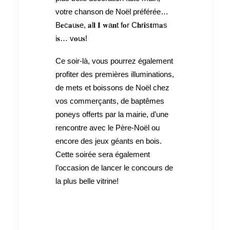
votre chanson de Noël préférée…
B𝐞c𝐚u𝐬e, 𝐚l𝐥 𝐈 𝐰a𝐧t f𝐨r C𝐡r𝐢s𝐭m𝐚s
i𝐬… v𝐨u𝐬!
Ce soir-là, vous pourrez également
profiter des premières illuminations,
de mets et boissons de Noël chez
vos commerçants, de baptêmes
poneys offerts par la mairie, d’une
rencontre avec le Père-Noël ou
encore des jeux géants en bois.
Cette soirée sera également
l’occasion de lancer le concours de
la plus belle vitrine!