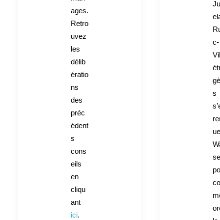
J
ages.
el
Retro
Ru
uvez
c-
les
Vi
délib
ét
ératio
gè
ns
s
des
s’
préc
re
édent
ue
s
W
cons
s
eils
po
en
c
cliqu
m
ant
or
ici
.