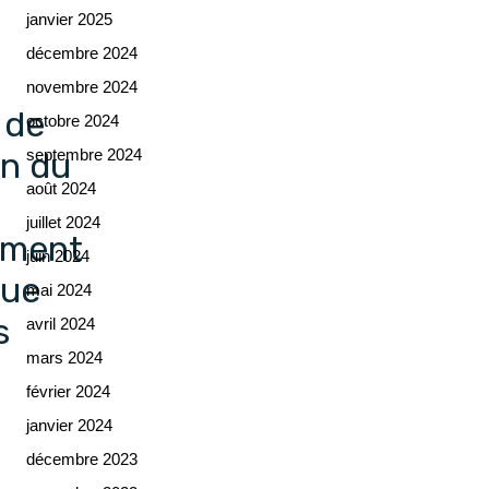
janvier 2025
décembre 2024
novembre 2024
 de
octobre 2024
septembre 2024
on du
août 2024
juillet 2024
ement
juin 2024
rue
mai 2024
s
avril 2024
mars 2024
février 2024
janvier 2024
décembre 2023