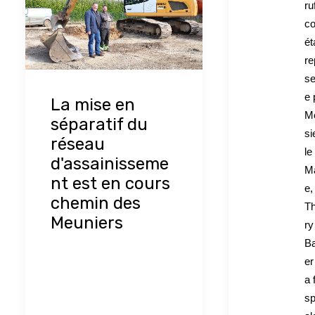
ru
co
ét
re
se
e 
La mise en
M
séparatif du
si
réseau
le
d'assainisseme
Ma
nt est en cours
e,
chemin des
Th
Meuniers
ry
Ba
er
a 
sp