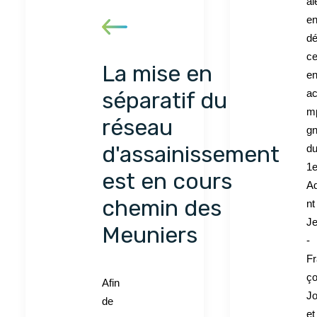
a
en
dé
c
La mise en
en
a
séparatif du
m
réseau
g
d'assainissement
d
1e
est en cours
Ad
chemin des
nt
J
Meuniers
-
Fr
ço
Afin
Jo
de
et