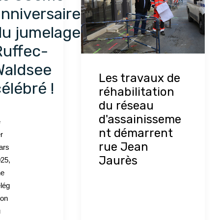
nniversaire
du jumelage
Ruffec-
Waldsee
Les travaux de
élébré !
réhabilitation
du réseau
d'assainisseme
e
nt démarrent
r
rue Jean
ars
Jaurès
25,
ne
lég
ion
u