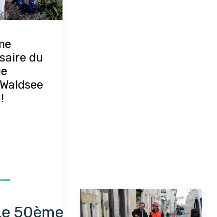
me
saire du
ge
-Waldsee
!
Le 50ème