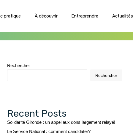
ec pratique
À découvrir
Entreprendre
Actualités
Les services municipaux
Culture
À voir, à faire
Les projets
Association
Revitalisation coeur de ville
Annuaire des associations
Rechercher
Mobilité et stationnement
Association pratique
Rechercher
Plan Local d’Urbanisme
Environnement
Assainissement
Habitat
Recent Posts
Solidarité Gironde : un appel aux dons largement relayé!
Le Service National : comment candidater?