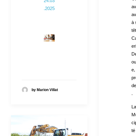
24.03
av
.2025
a
à 
tê
C
er
De
o
e,
pr
de
by Marion Villat
.
L
M
ci
té