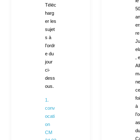
le
Téléc
5
harg
an
er les
er
sujet
re
s à
J
l’ordr
el
e du
, 
jour
Al
ci-
m
dess
n
ous.
ce
fo
1.
à
conv
l’
ocati
as
on
d
CM
C