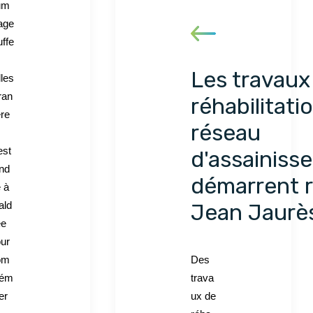
um
age
ffe
Les travaux
lles
ran
réhabilitati
re
réseau
est
d'assainiss
nd
démarrent 
 à
ald
Jean Jaurè
ee
ur
om
Des
ém
trava
er
ux de