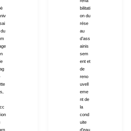
réha
0è
bilitati
niv
on du
sai
rése
 du
au
um
d’ass
age
ainis
en
sem
le
ent et
ag
de
e
reno
tte
uvell
is,
eme
nt de
occ
la
ion
cond
u
uite
arn
d’eau