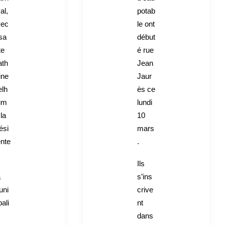
al,
potab
vec
le ont
sa
début
te
é rue
ath
Jean
ine
Jaur
lh
ès ce
um
lundi
 la
10
ési
mars
nte
.
Ils
a
s’ins
uni
crive
pali
nt
dans