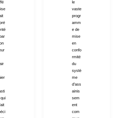
ffé
le
ise
vaste
ait
progr
pré
amm
nté
e de
par
mise
on
en
eur
confo
rmité
ir
du
systè
ier
me
d’ass
sti
ainis
 qui
sem
fait
ent
éci
com