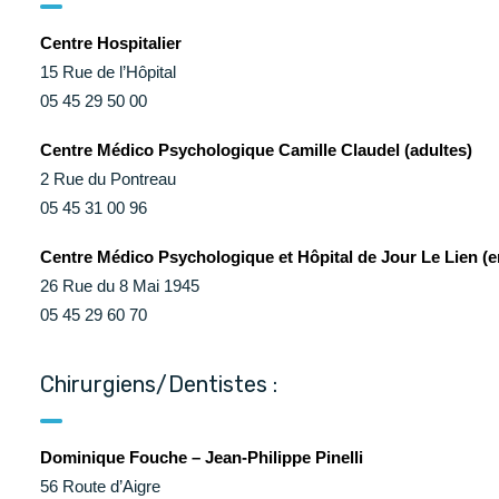
CCAS Ruffec
Centre Hospitalier
Centre hospitalier
15 Rue de l’Hôpital
Annuaire des professionnels de santé
05 45 29 50 00
Centre hospitalier Camille Claudel
Centre Médico Psychologique Camille Claudel (adultes)
Maison Départementale des Solidarités
2 Rue du Pontreau
Grandir
05 45 31 00 96
Garde d’enfants et scolarité (de la maternelle au
Centre Médico Psychologique et Hôpital de Jour Le Lien (e
lycée)
26 Rue du 8 Mai 1945
Loisir, enfance, jeunesse
05 45 29 60 70
Conseil municipal des jeunes
Chirurgiens/Dentistes :
Dominique Fouche – Jean-Philippe Pinelli
56 Route d’Aigre