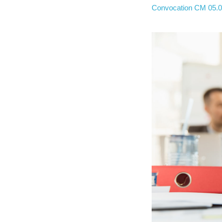
Convocation CM 05.0
CCAS Ruffec
Centre hospitalier
Annuaire des professionnels de santé
Centre hospitalier Camille Claudel
Maison Départementale des Solidarités
Grandir
Garde d’enfants et scolarité (de la maternelle au
lycée)
Loisir, enfance, jeunesse
Conseil municipal des jeunes