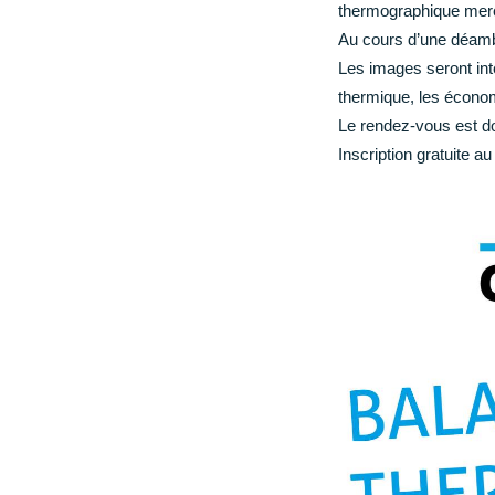
thermographique mercr
CCAS Ruffec
Au cours d’une déamb
Centre hospitalier
Les images seront inte
Annuaire des professionnels de santé
thermique, les économi
Centre hospitalier Camille Claudel
Le rendez-vous est do
Maison Départementale des Solidarités
Inscription gratuite 
Grandir
Garde d’enfants et scolarité (de la maternelle au
lycée)
Loisir, enfance, jeunesse
Conseil municipal des jeunes