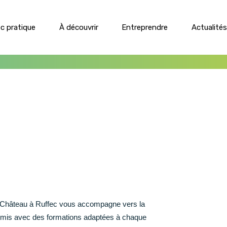
ec pratique
À découvrir
Entreprendre
Actualités
Les services municipaux
Culture
À voir, à faire
Les projets
Association
Revitalisation coeur de ville
Annuaire des associations
Mobilité et stationnement
Association pratique
Plan Local d’Urbanisme
Environnement
Assainissement
Habitat
 Château à Ruffec vous accompagne vers la
rmis avec des formations adaptées à chaque