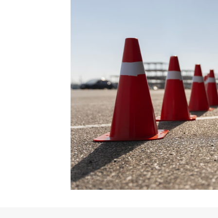
CCAS Ruffec
Centre hospitalier
Annuaire des professionnels de santé
Centre hospitalier Camille Claudel
Maison Départementale des Solidarités
Grandir
Garde d’enfants et scolarité (de la maternelle au
lycée)
Loisir, enfance, jeunesse
Conseil municipal des jeunes