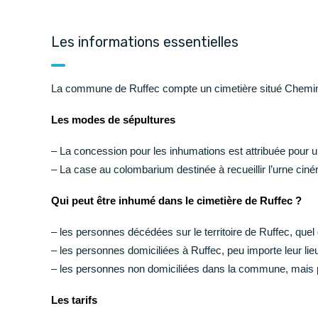
CCAS Ruffec
Centre hospitalier
Les informations essentielles
Annuaire des professionnels de santé
Centre hospitalier Camille Claudel
La commune de Ruffec compte un cimetière situé Chemin 
Maison Départementale des Solidarités
Grandir
Les modes de sépultures
– La concession pour les inhumations est attribuée pour 
Garde d’enfants et scolarité (de la maternelle au
– La case au colombarium destinée à recueillir l’urne ciné
lycée)
Loisir, enfance, jeunesse
Qui peut être inhumé dans le cimetière de Ruffec ?
Conseil municipal des jeunes
– les personnes décédées sur le territoire de Ruffec, quel 
– les personnes domiciliées à Ruffec, peu importe leur li
– les personnes non domiciliées dans la commune, mais p
Les tarifs