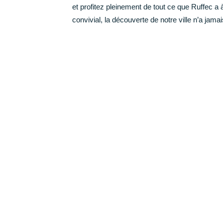
et profitez pleinement de tout ce que Ruffec a à 
CCAS Ruffec
convivial, la découverte de notre ville n’a jama
Centre hospitalier
Annuaire des professionnels de santé
Centre hospitalier Camille Claudel
Maison Départementale des Solidarités
Grandir
Garde d’enfants et scolarité (de la maternelle au
lycée)
Loisir, enfance, jeunesse
Conseil municipal des jeunes