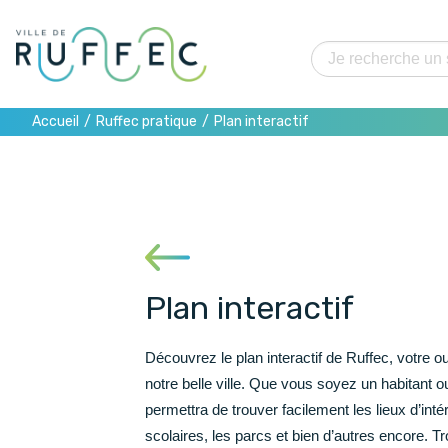
La mairie et vous
Ruffec pratique
Une ville à la convergence des grands axes
Zones d’activité
Accueil
Ruffec pratique
Plan interactif
Office de tourisme
Mes démarches
Eau, Électricité, Assainissement
Bulletin municipal
Propreté urbaine
Agenda
Recrutements/offres d’emploi
Pharmacie de garde
Informations et contacts
Ruffec connectée
Pompiers et gendarmes
Contacts et horaires
Accéder à la ville
Plan interactif
CCAS
Annuaire des commerçants
Plan interactif
Découvrez le plan interactif de Ruffec, votre ou
Délibération du conseil d’administration 2026
Marché
notre belle ville. Que vous soyez un habitant o
Délibération du conseil d’administration 2025
Démarches funéraires
permettra de trouver facilement les lieux d’inté
Santé Social Protection
scolaires, les parcs et bien d’autres encore. 