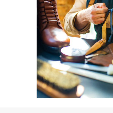
CCAS Ruffec
Centre hospitalier
Annuaire des professionnels de santé
Centre hospitalier Camille Claudel
Maison Départementale des Solidarités
Grandir
Garde d’enfants et scolarité (de la maternelle au
lycée)
Loisir, enfance, jeunesse
Conseil municipal des jeunes