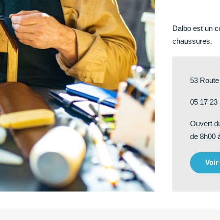
Dalbo est un c
chaussures.
53 Route
05 17 23
Ouvert d
de 8h00 
Voir