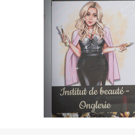
CCAS Ruffec
Centre hospitalier
Annuaire des professionnels de santé
Centre hospitalier Camille Claudel
Maison Départementale des Solidarités
Grandir
Garde d’enfants et scolarité (de la maternelle au
lycée)
Loisir, enfance, jeunesse
Conseil municipal des jeunes