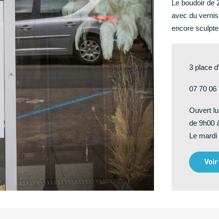
Le boudoir de 
avec du vernis 
encore sculpte
3 place 
07 70 06
Ouvert lu
de 9h00 
Le mardi 
Voir