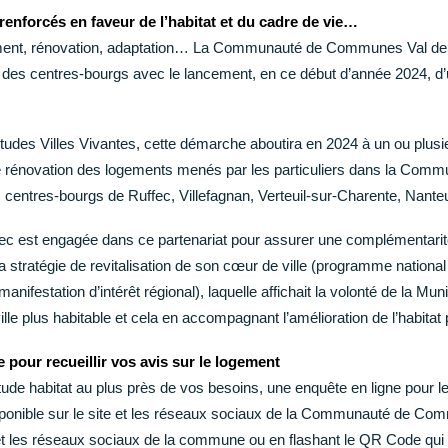
 renforcés en faveur de l’habitat et du cadre de vie…
ment, rénovation, adaptation… La Communauté de Communes Val de 
 des centres-bourgs avec le lancement, en ce début d’année 2024, d’
tudes Villes Vivantes, cette démarche aboutira en 2024 à un ou plusie
de rénovation des logements menés par les particuliers dans la C
 centres-bourgs de Ruffec, Villefagnan, Verteuil-sur-Charente, Nanteu
 est engagée dans ce partenariat pour assurer une complémentarit
 stratégie de revitalisation de son cœur de ville (programme national 
anifestation d’intérêt régional), laquelle affichait la volonté de la Muni
lle plus habitable et cela en accompagnant l’amélioration de l’habitat 
 pour recueillir vos avis sur le logement
tude habitat au plus près de vos besoins, une enquête en ligne pour le
isponible sur le site et les réseaux sociaux de la Communauté de Co
 et les réseaux sociaux de la commune ou en flashant le QR Code qui f