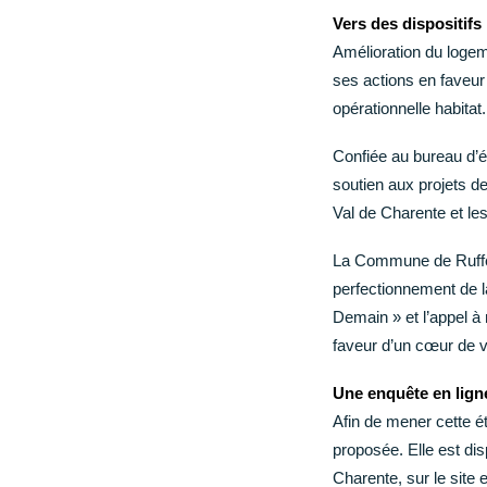
Vers des dispositifs
CCAS Ruffec
Amélioration du loge
Centre hospitalier
ses actions en faveur
Annuaire des professionnels de santé
opérationnelle habitat.
Centre hospitalier Camille Claudel
Maison Départementale des Solidarités
Confiée au bureau d’é
Grandir
soutien aux projets 
Val de Charente et les
Garde d’enfants et scolarité (de la maternelle au
La Commune de Ruffec
lycée)
perfectionnement de la
Loisir, enfance, jeunesse
Demain » et l’appel à m
Conseil municipal des jeunes
faveur d’un cœur de vi
Une enquête en ligne
Afin de mener cette é
proposée. Elle est d
Charente, sur le site