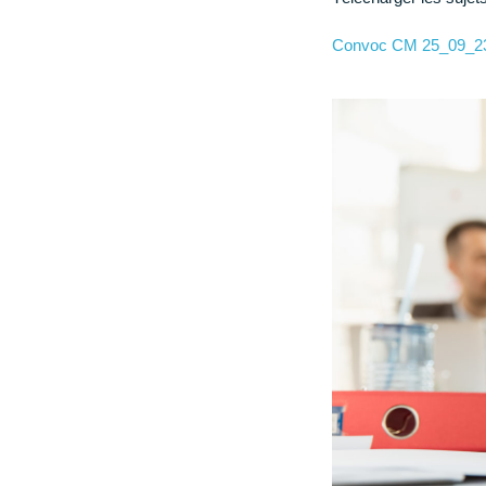
CCAS Ruffec
Convoc CM 25_09_2
Centre hospitalier
Annuaire des professionnels de santé
Centre hospitalier Camille Claudel
Maison Départementale des Solidarités
Grandir
Garde d’enfants et scolarité (de la maternelle au
lycée)
Loisir, enfance, jeunesse
Conseil municipal des jeunes