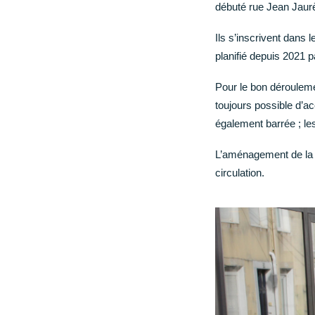
débuté rue Jean Jaurè
CCAS Ruffec
Ils s’inscrivent dan
Centre hospitalier
planifié depuis 2021 pa
Annuaire des professionnels de santé
Centre hospitalier Camille Claudel
Pour le bon déroulemen
Maison Départementale des Solidarités
toujours possible d’a
Grandir
également barrée ; les
Garde d’enfants et scolarité (de la maternelle au
L’aménagement de la r
lycée)
circulation.
Loisir, enfance, jeunesse
Conseil municipal des jeunes