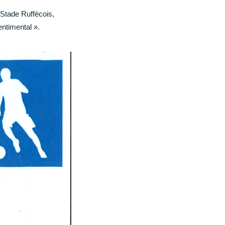
e Stade Ruffécois,
entimental ».