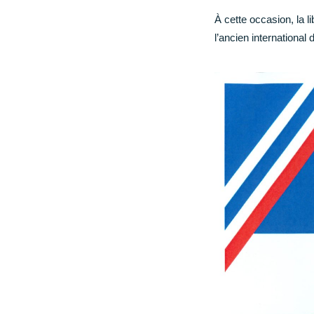
CCAS Ruffec
À cette occasion, la l
l’ancien international
Centre hospitalier
Annuaire des professionnels de santé
Centre hospitalier Camille Claudel
Maison Départementale des Solidarités
Grandir
Garde d’enfants et scolarité (de la maternelle au
lycée)
Loisir, enfance, jeunesse
Conseil municipal des jeunes