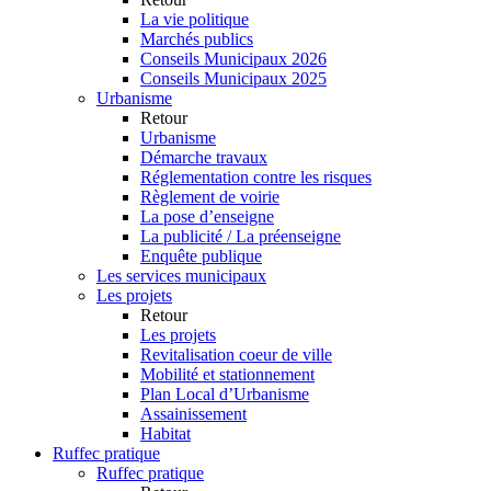
La vie politique
Marchés publics
Conseils Municipaux 2026
Conseils Municipaux 2025
Urbanisme
Retour
Urbanisme
Démarche travaux
Réglementation contre les risques
Règlement de voirie
La pose d’enseigne
La publicité / La préenseigne
Enquête publique
Les services municipaux
Les projets
Retour
Les projets
Revitalisation coeur de ville
Mobilité et stationnement
Plan Local d’Urbanisme
Assainissement
Habitat
Ruffec pratique
Ruffec pratique